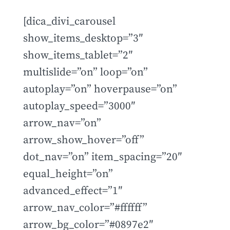
[dica_divi_carousel
show_items_desktop=”3″
show_items_tablet=”2″
multislide=”on” loop=”on”
autoplay=”on” hoverpause=”on”
autoplay_speed=”3000″
arrow_nav=”on”
arrow_show_hover=”off”
dot_nav=”on” item_spacing=”20″
equal_height=”on”
advanced_effect=”1″
arrow_nav_color=”#ffffff”
arrow_bg_color=”#0897e2″