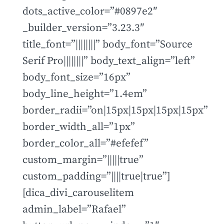
dots_active_color=”#0897e2″
_builder_version=”3.23.3″
title_font=”||||||||” body_font=”Source
Serif Pro||||||||” body_text_align=”left”
body_font_size=”16px”
body_line_height=”1.4em”
border_radii=”on|15px|15px|15px|15px”
border_width_all=”1px”
border_color_all=”#efefef”
custom_margin=”|||||true”
custom_padding=”||||true|true”]
[dica_divi_carouselitem
admin_label=”Rafael”