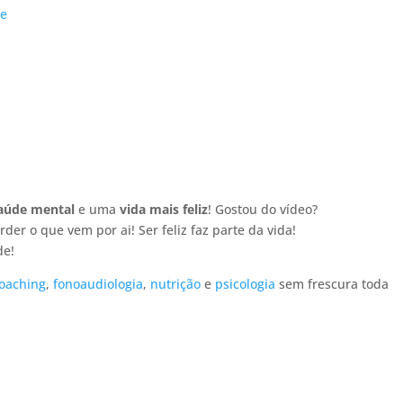
le
aúde mental
e uma
vida mais feliz
! Gostou do vídeo?
der o que vem por ai! Ser feliz faz parte da vida!
de!
oaching
,
fonoaudiologia
,
nutrição
e
psicologia
sem frescura toda