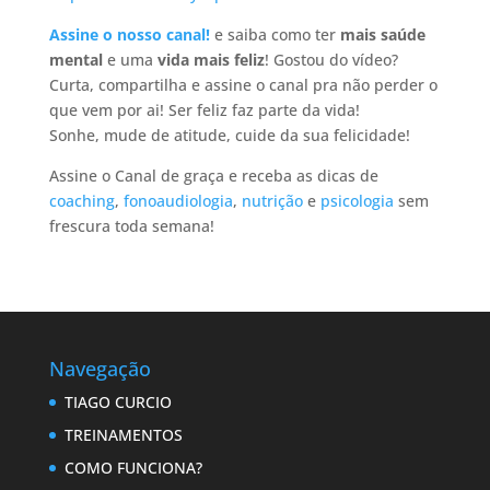
Assine o nosso canal!
e saiba como ter
mais saúde
mental
e uma
vida mais feliz
! Gostou do vídeo?
Curta, compartilha e assine o canal pra não perder o
que vem por ai! Ser feliz faz parte da vida!
Sonhe, mude de atitude, cuide da sua felicidade!
Assine o Canal de graça e receba as dicas de
coaching
,
fonoaudiologia
,
nutrição
e
psicologia
sem
frescura toda semana!
Navegação
TIAGO CURCIO
TREINAMENTOS
COMO FUNCIONA?